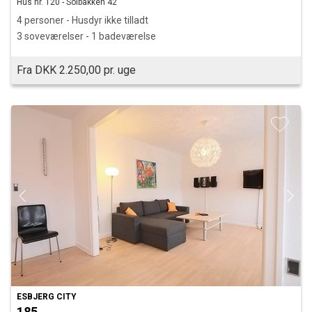
Hus nr. 120 - Solbakken 42
4 personer - Husdyr ikke tilladt
3 soveværelser - 1 badeværelse
Fra DKK 2.250,00 pr. uge
ESBJERG CITY
185